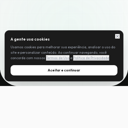
A gente usa cookies
Usamos cookies para melhorar sua experiência, analisar o uso do
site e personalizar conteúdo. Ao continuar navegando, você
concorda com nossos
Termos de Uso
e
Política de Privacidade
.
Aceitar e continuar
Sua agência no
piloto
EXCLUSIVIDADE
automático.
A Extensão VoeMilhas EMISSOR PRO preenche dados