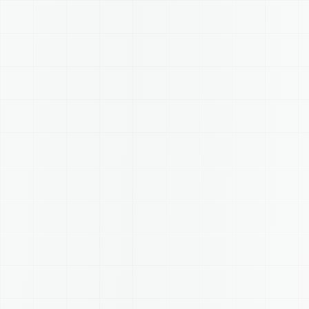
CPF
DATA
YTW88Q
LOCALIZADOR
LUCRO DA AGÊNCIA
+ R$ 450
,00