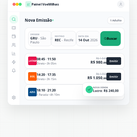
Começar Agora
Painel VoeMilhas
Nova Emissão
1 Adulto
BR
EN
ES
ORIGEM
DESTINO
DATA IDA
GRU
- São
Buscar
REC
- Recife
14 Out
2026
Paulo
08:45
11:50
R$ 1.840
Emitir
LATAM
R$
980
,00
Direto • 3h 05m
14:20
17:35
R$ 1.950
Emitir
GOL
R$
1.050
,00
Direto • 3h 15m
NOVA VENDA
18:10
21:20
Lucro: R$ 240,00
Emitir
AZUL
R$
1.120
,00
1 Parada • 4h 10m
NOME COMPLETO